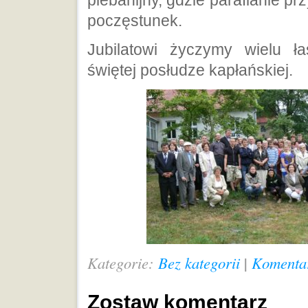
plebanijny, gdzie parafianie pr
poczęstunek.
Jubilatowi życzymy wielu 
świętej posłudze kapłańskiej.
Kategorie:
Bez kategorii
|
Komentar
Zostaw komentarz