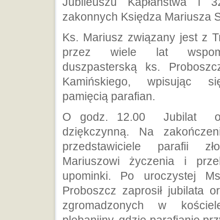
Jubileuszu Kapłaństwa i 3
zakonnych Księdza Mariusza S
Ks. Mariusz związany jest z T
przez wiele lat wspom
duszpasterską ks. Proboszc
Kamińskiego, wpisując s
pamięcią parafian.
O godz. 12.00 Jubilat o
dziękczynną. Na zakończeni
przedstawiciele parafii zł
Mariuszowi życzenia i prze
upominki. Po uroczystej 
Proboszcz zaprosił jubilata o
zgromadzonych w koście