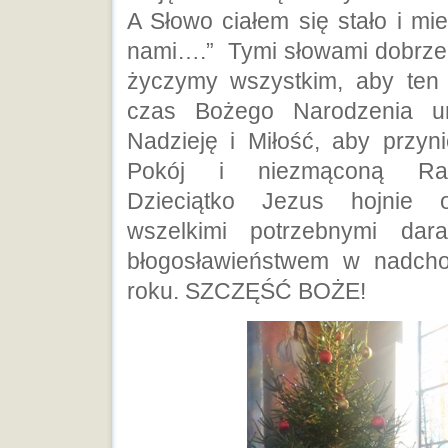
A Słowo ciałem się stało i mi
nami….” Tymi słowami dobrze
życzymy wszystkim, aby ten
czas Bożego Narodzenia um
Nadzieję i Miłość, aby przyn
Pokój i niezmąconą Ra
Dzieciątko Jezus hojnie
wszelkimi potrzebnymi dar
błogosławieństwem w nadch
roku. SZCZĘŚĆ BOŻE!