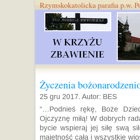
Rzymskokatolicka parafia p.w. 
Życzenia bożonarodzeni
25 gru 2017. Autor: BES
“…Podnieś rękę, Boże Dziec
Ojczyznę miłą! W dobrych ra
bycie wspieraj jej siłę swą s
majętność całą i wszystkie wio