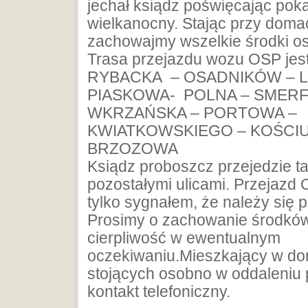
jechał ksiądz poświęcając poka
wielkanocny. Stając przy doma
zachowajmy wszelkie środki os
Trasa przejazdu wozu OSP jest
RYBACKA – OSADNIKÓW – L
PIASKOWA- POLNA – SMER
WKRZAŃSKA – PORTOWA –
KWIATKOWSKIEGO – KOŚCIU
BRZOZOWA
Ksiądz proboszcz przejedzie t
pozostałymi ulicami. Przejazd
tylko sygnałem, że należy się 
Prosimy o zachowanie środków 
cierpliwość w ewentualnym
oczekiwaniu.Mieszkający w d
stojących osobno w oddaleniu 
kontakt telefoniczny.